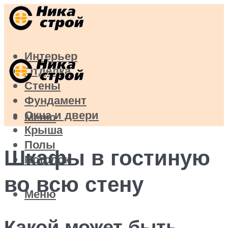
Интерьер
Отделка
Стены
Фундамент
Окна и двери
Меню
Крыша
Полы
Шкафы в гостиную
Потолок
во всю стену
Меню
Какой может быть