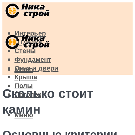
Интерьер
Отделка
Стены
Фундамент
Окна и двери
Меню
Крыша
Полы
Сколько стоит
Потолок
камин
Меню
Основные критерии