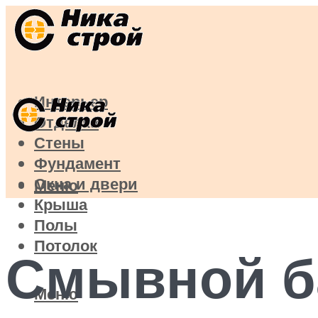
Интерьер
Отделка
Стены
Фундамент
Окна и двери
Меню
Крыша
Полы
Потолок
Смывной ба
Меню