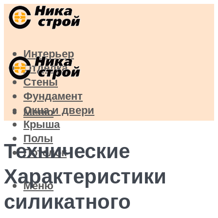
Интерьер
Отделка
Стены
Фундамент
Окна и двери
Меню
Крыша
Полы
Технические
Потолок
Характеристики
Меню
силикатного