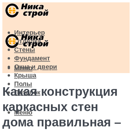
Интерьер
Отделка
Стены
Фундамент
Окна и двери
Меню
Крыша
Полы
Какая конструкция
Потолок
каркасных стен
Меню
дома правильная –