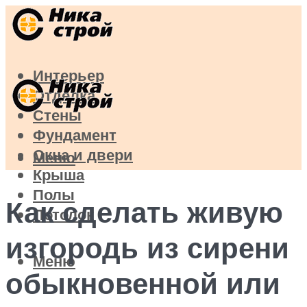
Интерьер
Отделка
Стены
Фундамент
Окна и двери
Меню
Крыша
Полы
Как сделать живую
Потолок
изгородь из сирени
Меню
обыкновенной или