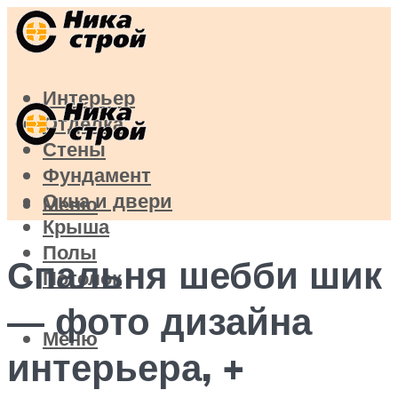
Интерьер
Отделка
Стены
Фундамент
Окна и двери
Меню
Крыша
Полы
Спальня шебби шик
Потолок
— фото дизайна
Меню
интерьера, +