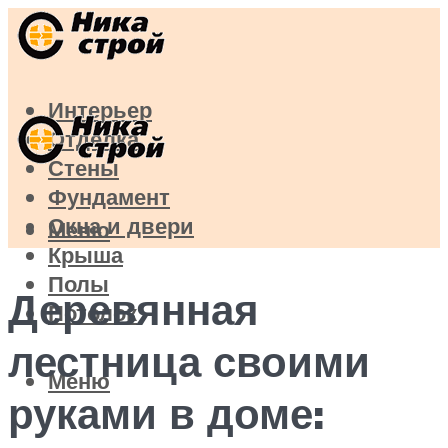
Интерьер
Отделка
Стены
Фундамент
Окна и двери
Меню
Крыша
Полы
Деревянная
Потолок
лестница своими
Меню
руками в доме: