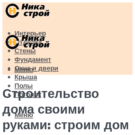
Интерьер
Отделка
Стены
Фундамент
Окна и двери
Меню
Крыша
Полы
Строительство
Потолок
дома своими
Меню
руками: строим дом