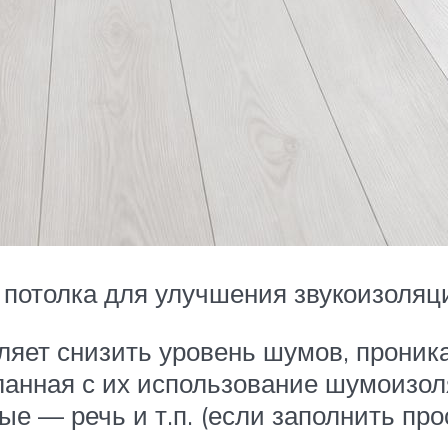
о потолка для улучшения звукоизоляц
ляет снизить уровень шумов, проник
деланная с их использование шумоизол
ые — речь и т.п. (если заполнить пр