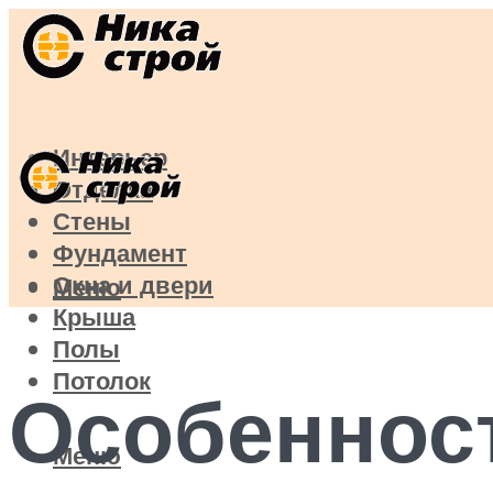
Интерьер
Отделка
Стены
Фундамент
Окна и двери
Меню
Крыша
Полы
Потолок
Особеннос
Меню