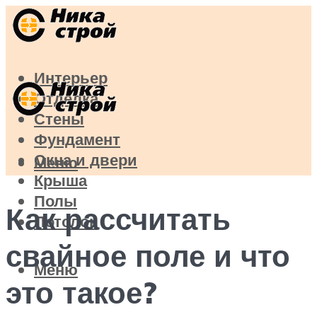
Интерьер
Отделка
Стены
Фундамент
Окна и двери
Меню
Крыша
Полы
Как рассчитать
Потолок
свайное поле и что
Меню
это такое?