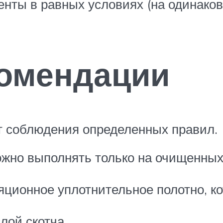
енты в равных условиях (на одинаков
комендации
ет соблюдения определенных правил.
жно выполнять только на очищенны
ционное уплотнительное полотно, ко
лой скотча.