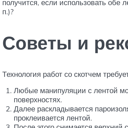
получится, если использовать обе л
п.)?
Советы и ре
Технология работ со скотчем требу
Любые манипуляции с лентой мо
поверхностях.
Далее раскладывается пароизоля
проклеивается лентой.
После этого снимается верхний с