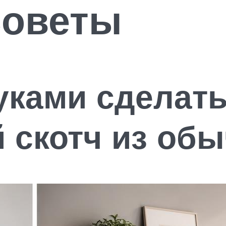
Советы
уками сделат
 скотч из обы