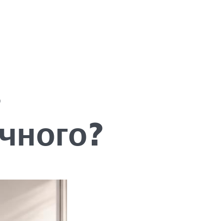
ь
чного?