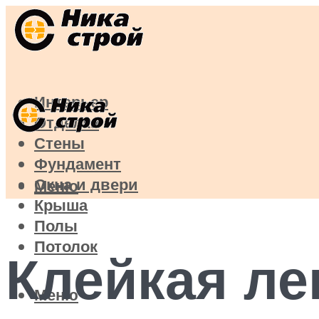
Интерьер
Отделка
Стены
Фундамент
Окна и двери
Меню
Крыша
Полы
Потолок
Клейкая ле
Меню