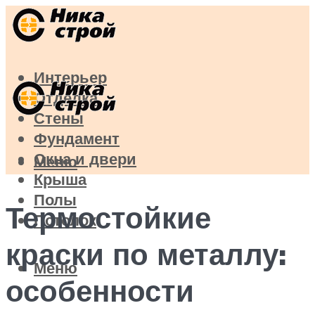
Интерьер
Отделка
Стены
Фундамент
Окна и двери
Меню
Крыша
Полы
Термостойкие
Потолок
краски по металлу:
Меню
особенности