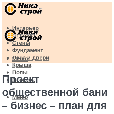
Интерьер
Отделка
Стены
Фундамент
Окна и двери
Меню
Крыша
Полы
Проект
Потолок
общественной бани
Меню
– бизнес – план для