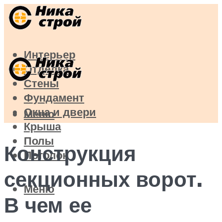
Интерьер
Отделка
Стены
Фундамент
Окна и двери
Меню
Крыша
Полы
Конструкция
Потолок
секционных ворот.
Меню
В чем ее