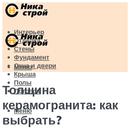
Интерьер
Отделка
Стены
Фундамент
Окна и двери
Меню
Крыша
Полы
Толщина
Потолок
керамогранита: как
Меню
выбрать?