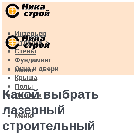
Интерьер
Отделка
Стены
Фундамент
Окна и двери
Меню
Крыша
Полы
Какой выбрать
Потолок
лазерный
Меню
строительный