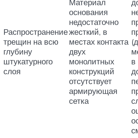
Материал
д
основания
н
недостаточно
п
Распространение
жесткий, в
п
трещин на всю
местах контакта
(
глубину
двух
м
штукатурного
монолитных
в
слоя
конструкций
д
отсутствует
п
армирующая
п
сетка
с
о
о
с