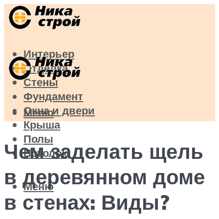
Интерьер
Отделка
Стены
Фундамент
Окна и двери
Меню
Крыша
Полы
Чем заделать щель
Потолок
в деревянном доме
Меню
в стенах: Виды?