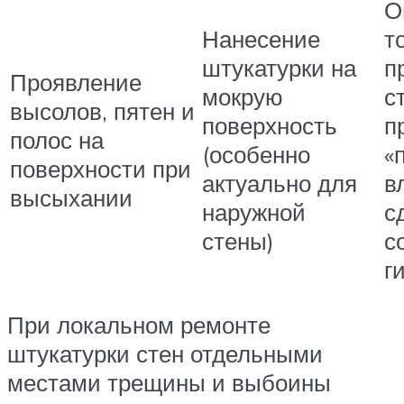
О
Нанесение
т
штукатурки на
п
Проявление
мокрую
с
высолов, пятен и
поверхность
п
полос на
(особенно
«
поверхности при
актуально для
в
высыхании
наружной
с
стены)
с
г
При локальном ремонте
штукатурки стен отдельными
местами трещины и выбоины