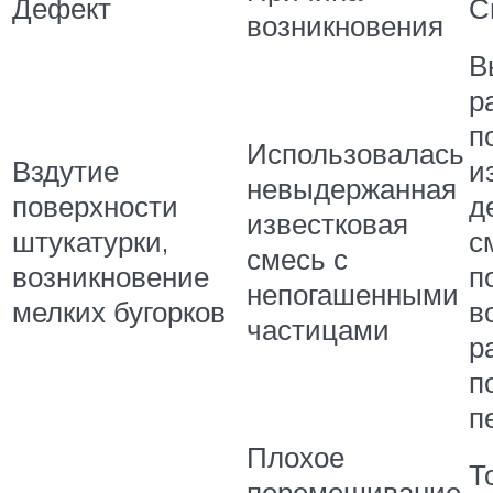
Дефект
С
возникновения
В
р
п
Использовалась
Вздутие
и
невыдержанная
поверхности
д
известковая
штукатурки,
с
смесь с
возникновение
п
непогашенными
мелких бугорков
в
частицами
р
п
п
Плохое
Т
перемешивание