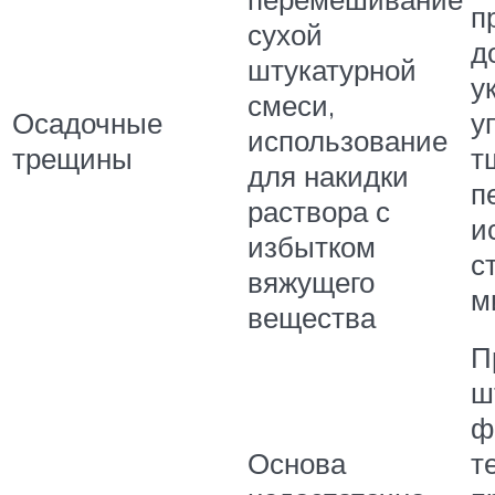
п
сухой
д
штукатурной
у
смеси,
Осадочные
у
использование
трещины
т
для накидки
п
раствора с
и
избытком
с
вяжущего
м
вещества
П
ш
ф
Основа
т