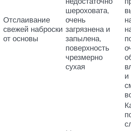
недостаточно
п
шероховата,
в
Отслаивание
очень
н
свежей наброски
загрязнена и
н
от основы
запылена,
п
поверхность
о
чрезмерно
о
сухая
в
и
с
в
К
п
с