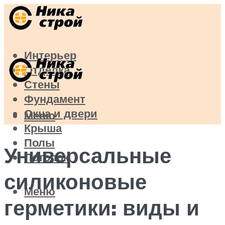
Интерьер
Отделка
Стены
Фундамент
Окна и двери
Меню
Крыша
Полы
Универсальные
Потолок
силиконовые
Меню
герметики: виды и