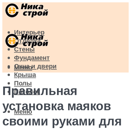
Интерьер
Отделка
Стены
Фундамент
Окна и двери
Меню
Крыша
Полы
Правильная
Потолок
установка маяков
Меню
своими руками для