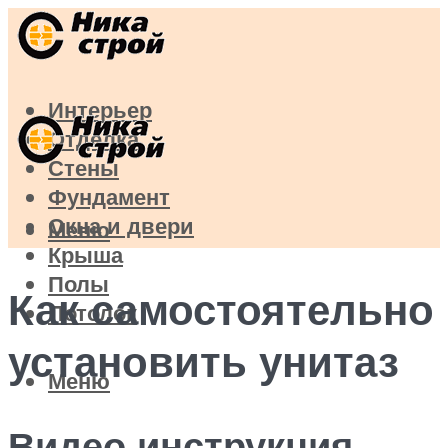
Интерьер
Отделка
Стены
Фундамент
Окна и двери
Меню
Крыша
Полы
Как самостоятельно
Потолок
установить унитаз
Меню
Видео инструкция