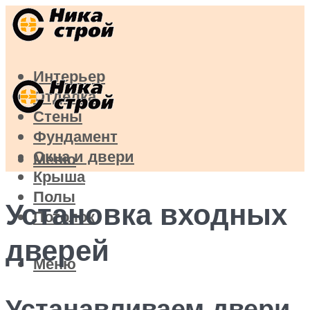
Интерьер
Отделка
Стены
Фундамент
Окна и двери
Меню
Крыша
Полы
Установка входных
Потолок
дверей
Меню
Устанавливаем двери