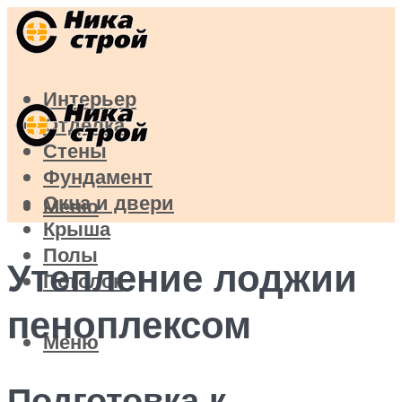
Интерьер
Отделка
Стены
Фундамент
Окна и двери
Меню
Крыша
Полы
Утепление лоджии
Потолок
пеноплексом
Меню
Подготовка к