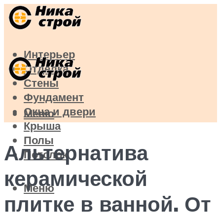
Интерьер
Отделка
Стены
Фундамент
Окна и двери
Меню
Крыша
Полы
Альтернатива
Потолок
керамической
Меню
плитке в ванной. От