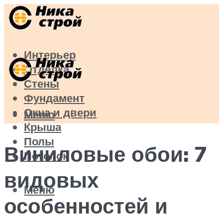
Интерьер
Отделка
Стены
Фундамент
Окна и двери
Меню
Крыша
Полы
Виниловые обои: 7
Потолок
видовых
Меню
особенностей и