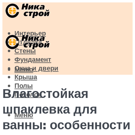
Интерьер
Отделка
Стены
Фундамент
Окна и двери
Меню
Крыша
Полы
Влагостойкая
Потолок
шпаклевка для
Меню
ванны: особенности