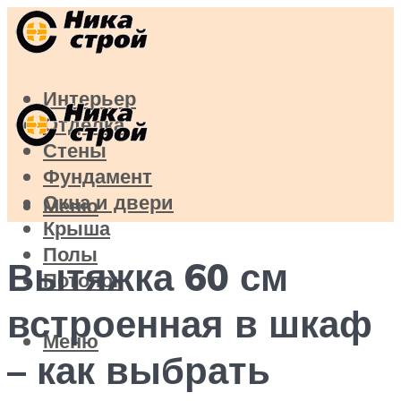
Интерьер
Отделка
Стены
Фундамент
Окна и двери
Меню
Крыша
Полы
Вытяжка 60 см
Потолок
встроенная в шкаф
Меню
– как выбрать