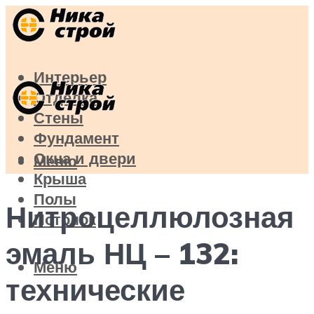
Интерьер
Отделка
Стены
Фундамент
Окна и двери
Меню
Крыша
Полы
Нитроцеллюлозная
Потолок
эмаль НЦ – 132:
Меню
технические