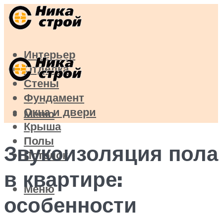
Интерьер
Отделка
Стены
Фундамент
Окна и двери
Меню
Крыша
Полы
Звукоизоляция пола
Потолок
в квартире:
Меню
особенности