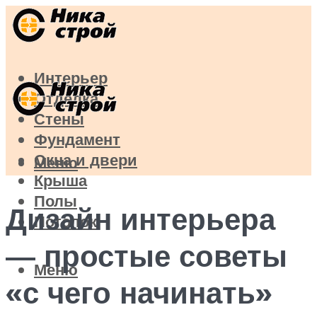
Интерьер
Отделка
Стены
Фундамент
Окна и двери
Меню
Крыша
Полы
Дизайн интерьера
Потолок
— простые советы
Меню
«с чего начинать»