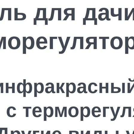
ль для дачи
морегулято
инфракрасны
 с терморегу
 Другие виды 