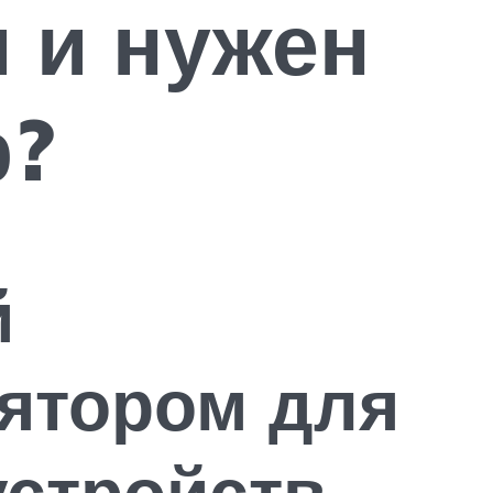
 и нужен
р?
й
лятором для
устройств