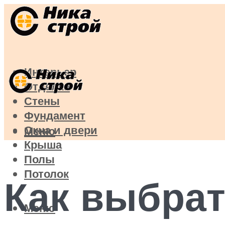
Интерьер
Отделка
Стены
Фундамент
Окна и двери
Меню
Крыша
Полы
Потолок
Как выбра
Меню