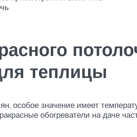
очь
асного потоло
для теплицы
емян, особое значение имеет темпер
ракрасные обогреватели на даче част