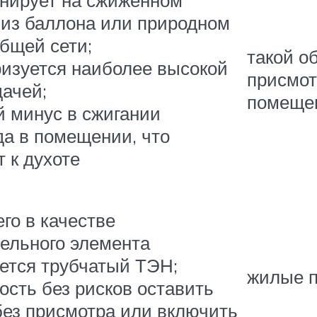
нирует на сжиженном
 из баллона или природном
общей сети;
такой о
ризуется наиболее высокой
присмот
дачей;
помеще
й минус в сжигании
да в помещении, что
 к духоте
го в качестве
тельного элемента
ется трубчатый ТЭН;
жилые 
ость без рисков оставить
без присмотра или включить