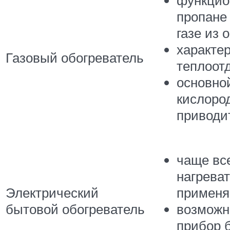
функцио
пропане
газе из 
характе
Газовый обогреватель
теплоот
основно
кислоро
приводит
чаще все
нагрева
Электрический
применя
бытовой обогреватель
возможн
прибор 