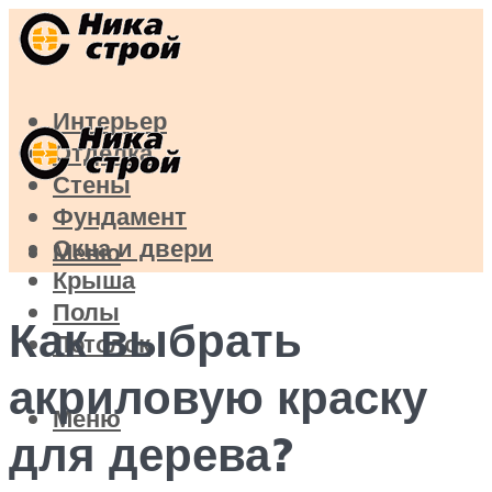
Интерьер
Отделка
Стены
Фундамент
Окна и двери
Меню
Крыша
Полы
Как выбрать
Потолок
акриловую краску
Меню
для дерева?