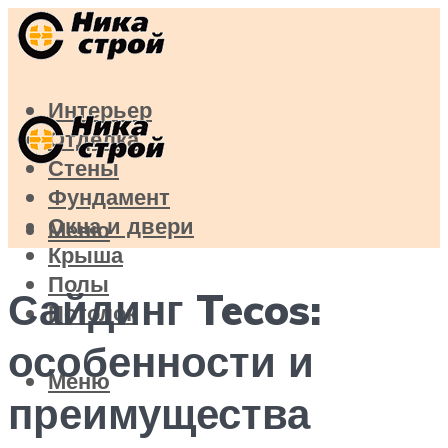
Интерьер
Отделка
Стены
Фундамент
Окна и двери
Меню
Крыша
Полы
Сайдинг Tecos:
Потолок
особенности и
Меню
преимущества