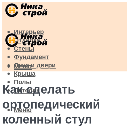
Интерьер
Отделка
Стены
Фундамент
Окна и двери
Меню
Крыша
Полы
Как сделать
Потолок
ортопедический
Меню
коленный стул