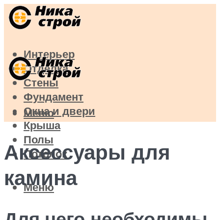
Интерьер
Отделка
Стены
Фундамент
Окна и двери
Меню
Крыша
Полы
Аксессуары для
Потолок
камина
Меню
Для чего необходимы