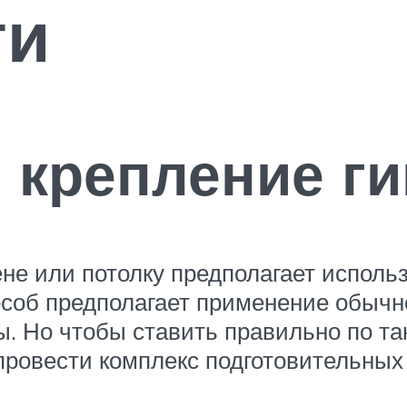
ти
 крепление г
тене или потолку предполагает испол
особ предполагает применение обычно
. Но чтобы ставить правильно по та
провести комплекс подготовительных