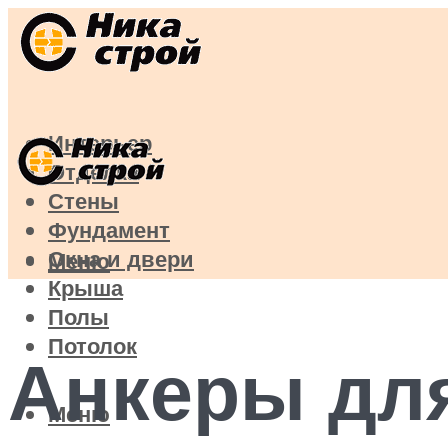
Интерьер
Отделка
Стены
Фундамент
Окна и двери
Меню
Крыша
Полы
Потолок
Анкеры для
Меню