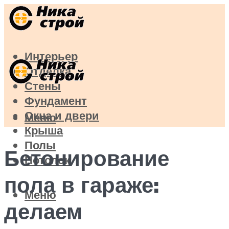
Интерьер
Отделка
Стены
Фундамент
Окна и двери
Меню
Крыша
Полы
Бетонирование
Потолок
пола в гараже:
Меню
делаем