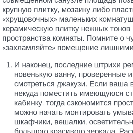
крупную плитку, мозаику либо пласт
«хрущовочных» маленьких комнатушк
керамическую плитку нежных тонов 
пространства комнаты. Помните о ч
«захламляйте» помещение лишними
И наконец, последние штрихи ре
новенькую ванну, проверенные 
смотреться джакузи. Если ваша 
некуда поместить имеющуюся ст
кабинку, тогда сэкономится про
можно начать монтировать умыва
шкафчики, вешалки, осветительн
большого красивого зеркала. Ра