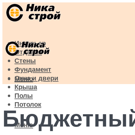
Интерьер
Отделка
Стены
Фундамент
Окна и двери
Меню
Крыша
Полы
Потолок
Бюджетный
Меню