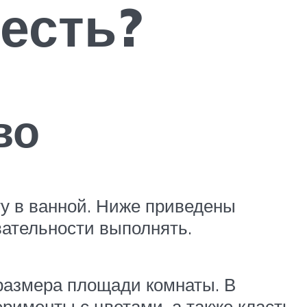
есть?
во
у в ванной. Ниже приведены
овательности выполнять.
размера площади комнаты. В
именты с цветами, а также класть