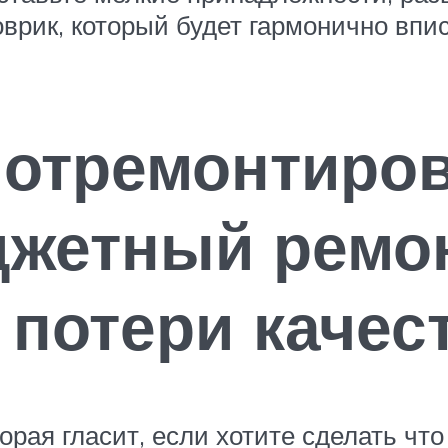
оврик, который будет гармонично вп
 отремонтиро
джетный ремон
 потери качес
орая гласит, если хотите сделать что