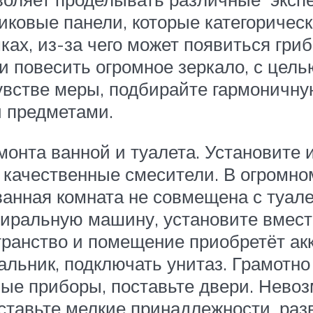
иковые панели, которые категоричес
ах, из-за чего может появиться гриб
и повесить огромное зеркало, с цель
увстве меры, подбирайте гармоничну
 предметами.
монта ванной и туалета. Установите
и качественные смесители. В огромн
ванная комната не совмещена с туал
иральную машину, установите вмес
странство и помещение приобретёт ак
льник, подключать унитаз. Грамотно
ые приборы, поставьте двери. Нево
сставьте мелкие принадлежности, раз