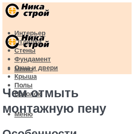
Интерьер
Отделка
Стены
Фундамент
Окна и двери
Меню
Крыша
Полы
Чем отмыть
Потолок
монтажную пену
Меню
Особенности