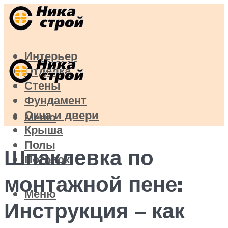
Интерьер
Отделка
Стены
Фундамент
Окна и двери
Меню
Крыша
Полы
Шпаклевка по
Потолок
монтажной пене:
Меню
Инструкция – как