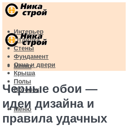
Интерьер
Отделка
Стены
Фундамент
Окна и двери
Меню
Крыша
Полы
Черные обои —
Потолок
идеи дизайна и
Меню
правила удачных