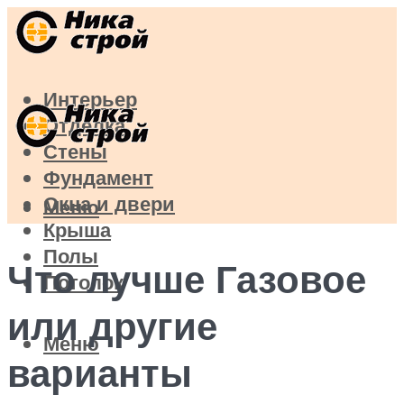
Интерьер
Отделка
Стены
Фундамент
Окна и двери
Меню
Крыша
Полы
Что лучше Газовое
Потолок
или другие
Меню
варианты