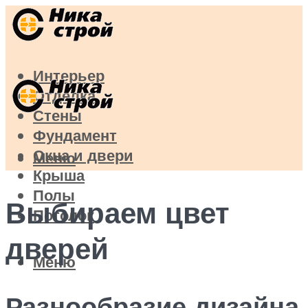
Интерьер
Отделка
Стены
Фундамент
Окна и двери
Меню
Крыша
Полы
Выбираем цвет
Потолок
дверей
Меню
Разнообразие дизайна