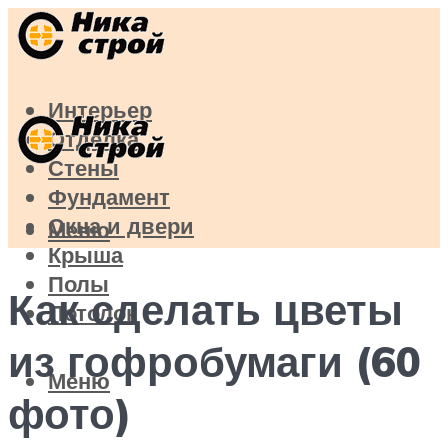
Интерьер
Отделка
Стены
Фундамент
Окна и двери
Меню
Крыша
Полы
Как сделать цветы
Потолок
из гофробумаги (60
Меню
фото)