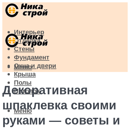
Интерьер
Отделка
Стены
Фундамент
Окна и двери
Меню
Крыша
Полы
Декоративная
Потолок
шпаклевка своими
Меню
руками — советы и