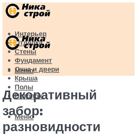
Интерьер
Отделка
Стены
Фундамент
Окна и двери
Меню
Крыша
Полы
Декоративный
Потолок
забор:
Меню
разновидности