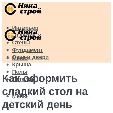
Интерьер
Отделка
Стены
Фундамент
Окна и двери
Меню
Крыша
Полы
Как оформить
Потолок
сладкий стол на
Меню
детский день