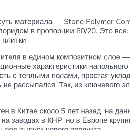
суть материала — Stone Polymer Comp
лоридом в пропорции 80/20. Это все
 плитки!
теля в едином композитном слое — т
ционные характеристики напольного 
сть с теплыми полами, простая уклад
 не рассыпался. Так, из ключевого 
н в Китае около 5 лет назад: на да
 на заводах в КНР, но в Европе кру
 под выпуск нового продукта.