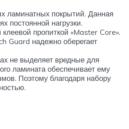
ных ламинатных покрытий. Данная
х постоянной нагрузки.
 клеевой пропиткой «Master Core».
tch Guard надежно оберегает
рах не выделяет вредные для
того ламината обеспечивает ему
змов. Поэтому благодаря набору
ностью.