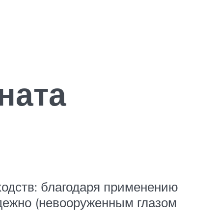
ната
ходств: благодаря применению
адежно (невооруженным глазом