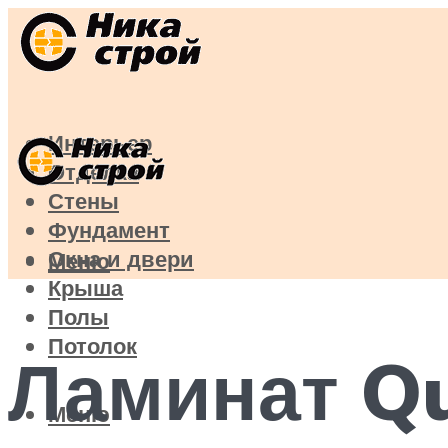
Интерьер
Отделка
Стены
Фундамент
Окна и двери
Меню
Крыша
Полы
Потолок
Ламинат Qu
Меню