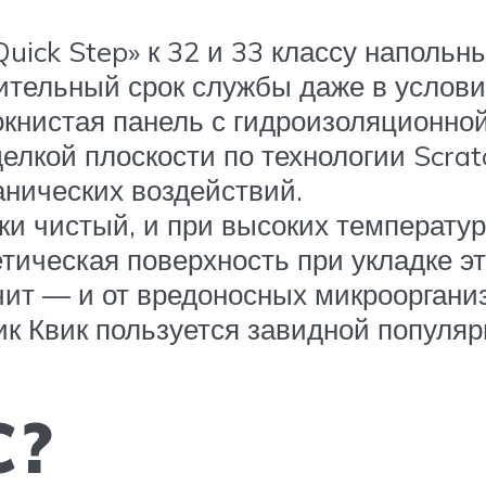
uick Step» к 32 и 33 классу наполь
тельный срок службы даже в условия
книстая панель с гидроизоляционной
елкой плоскости по технологии Scra
анических воздействий.
ски чистый, и при высоких температу
етическая поверхность при укладке э
ачит — и от вредоносных микрооргани
ик Квик пользуется завидной популяр
C?