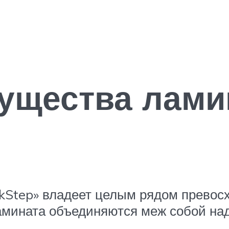
ущества лами
kStep» владеет целым рядом превос
 ламината объединяются меж собой н