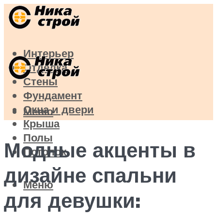
Интерьер
Отделка
Стены
Фундамент
Окна и двери
Меню
Крыша
Полы
Модные акценты в
Потолок
дизайне спальни
Меню
для девушки: