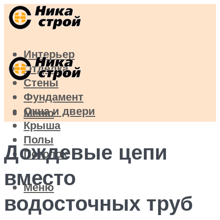
Интерьер
Отделка
Стены
Фундамент
Окна и двери
Меню
Крыша
Полы
Дождевые цепи
Потолок
вместо
Меню
водосточных труб